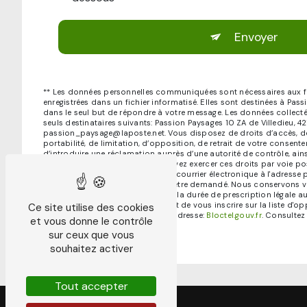
Envoyer
** Les données personnelles communiquées sont nécessaires aux fi
enregistrées dans un fichier informatisé. Elles sont destinées à Pas
dans le seul but de répondre à votre message. Les données colle
seuls destinataires suivants: Passion Paysages 10 ZA de Villedieu, 4
passion_paysage@laposte.net. Vous disposez de droits d’accès, de 
portabilité, de limitation, d’opposition, de retrait de votre consen
d’introduire une réclamation auprès d’une autorité de contrôle, ains
données post-mortem. Vous pouvez exercer ces droits par voie post
Villedieu, 42140 Chevrières ou par courrier électronique à l'adres
justificatif d'identité pourra vous être demandé. Nous conservons
de prise de contact puis pendant la durée de prescription légale au
des contentieux. Vous avez le droit de vous inscrire sur la liste d
Ce site utilise des cookies
téléphonique, disponible à cette adresse:
Bloctel.gouv.fr
. Consultez 
et vous donne le contrôle
d’informations sur vos droits.
sur ceux que vous
souhaitez activer
Tout accepter