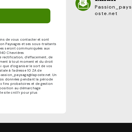
passion_paysage@lap
oste.net
ns de vous contacter et sont
sion Paysages et ses sous-traitants
ctées seront communiquées aux
2140 Chevrières
rectification, d’effacement, de
tement à tout moment et du droit
i que d’organiser le sort de vos
ale à l'adresse 10 ZA de
se passion_paysage@laposte.net. Un
 vos données pendant la période
x fins probatoires et de gestion
'opposition au démarchage
le site cnil.fr pour plus